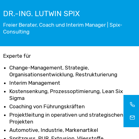
DR.-ING. LUTWIN SPIX
Freier Berater, Coach und Interim Manager | Spix-
Consulting
Experte für
Change-Management, Strategie,
Organisationsentwicklung, Restrukturierung
Interim Management
Kostensenkung, Prozessoptimierung, Lean Six
Sigma
Coaching von Führungskräften
Projektleitung in operativen und strategischen
Projekten
Automotive, Industrie, Markenartikel
Spritzguss, PUR, Extrusion, Vliesstoffe,